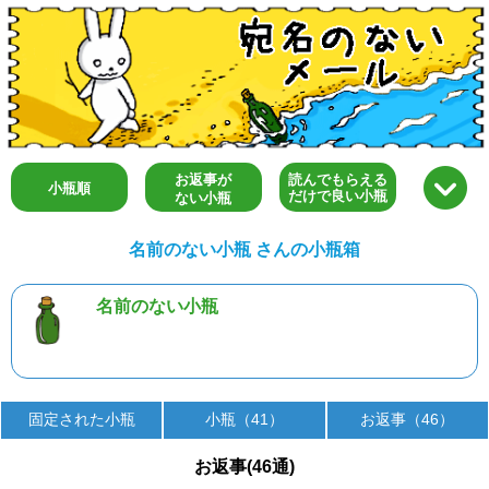
お返事が
読んでもらえる
小瓶順
だけで良い小瓶
ない小瓶
名前のない小瓶 さんの小瓶箱
名前のない小瓶
固定された小瓶
小瓶（41）
お返事（46）
お返事(46通)