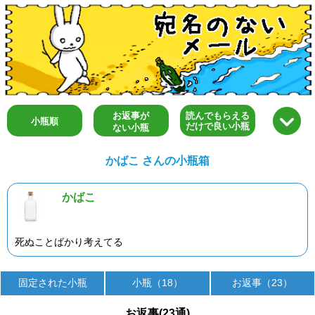
お返事が
読んでもらえる
小瓶順
だけで良い小瓶
ない小瓶
かばこ さんの小瓶箱
かばこ
死ぬことばかり考えてる
固定された小瓶
小瓶（18）
お返事（23）
お返事(23通)