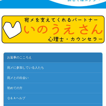
お返事のこころえ
宛メに参加している人たち
宛メとの出会い
初めての方
Ｑ＆Ａヘルプ