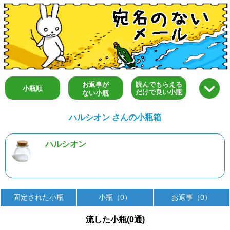
お返事が
読んでもらえる
小瓶順
だけで良い小瓶
ない小瓶
ハルシオン さんの小瓶箱
ハルシオン
固定された小瓶
小瓶（0）
お返事（0）
流した小瓶(0通)